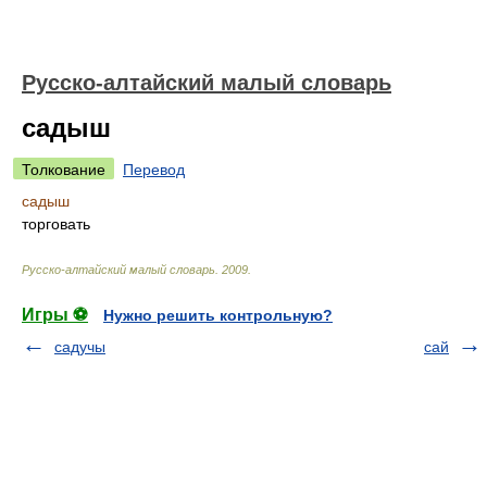
Русско-алтайский малый словарь
садыш
Толкование
Перевод
садыш
торговать
Русско-алтайский малый словарь
.
2009
.
Игры ⚽
Нужно решить контрольную?
садучы
сай